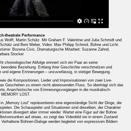
ch-theatrale Performance
s Wolff, Martin Schütz. Mit Graham F. Valentine und Julia Schmidt und
 Schütz und Beni Weber, Video: Max Philipp Schmid, Bühne und Licht:
stüme: Bozena Civic, Dramaturgische Mitarbeit: Suzanne Zahnd,
arbara Stocker
ht chronologischer Abfolge erinnert sich ein Paar an seine
t beendete Beziehung. Entlang ihrer Geschichte verschmelzen und
e und eigene Erinnerungen – unzuverlässig, in stetiger Bewegung.
wie die Kompositionen, Lieder und Improvisationen von zwei Live-
das Geschehen zu einem nicht abreissenden Fluss. So überträgt sich das
erte, Anarchistische von Erinnerungsvorgängen in die musikalisch-
nce MEMORY LOST.
 in „Memory Lost“ repräsentieren eine eigenständige Sicht der Dinge, die
spielen. Die Schauspieler und Situationen sind dieselben, der Charakter
tionen divergiert aber immer wieder. Wartet eine Figur auf der Bühne
lbstversunken auf etwas, so zeigt das Videobild sie in einem Zustand
Verhaltene Bühnen-Dialoge werden begleitet von expressiven Bildern