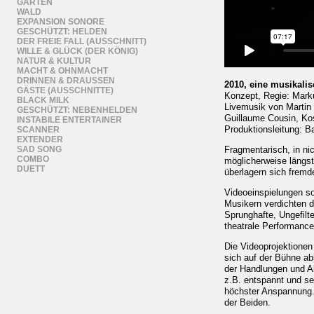
GARTEN
WALD
EXPANSION SONORE
GESCHÜTZT: HELDEN
DER FREIE FALL (AUSSCHNITT)
WILLE & GLÜCK (DER KÖNIG)
NATUR & KULTUR
MACHT & OHNMACHT
DRINNEN & DRAUSSEN
2010, eine musikalis
GÄSTE (AUSSCHNITTE)
Konzept, Regie: Marku
BLACK MILK
Livemusik von Martin
GESCHÜTZT: NEBENHELDEN
Guillaume Cousin, Ko
INSTABILE ENTERTAINER
Produktionsleitung: B
SCANNER
EXTENDER
SAD SONG
Fragmentarisch, in nic
COMBO
möglicherweise längs
DUETT
überlagern sich fremd
Videoeinspielungen so
Musikern verdichten 
Sprunghafte, Ungefilt
theatrale Performa
Die Videoprojektionen
sich auf der Bühne ab
der Handlungen und Ak
z.B. entspannt und se
höchster Anspannung. 
der Beiden.