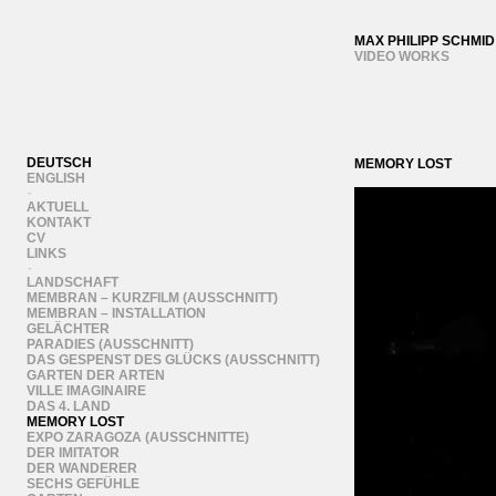
MAX PHILIPP SCHMID
VIDEO WORKS
DEUTSCH
MEMORY LOST
ENGLISH
-
AKTUELL
KONTAKT
CV
LINKS
-
LANDSCHAFT
MEMBRAN – KURZFILM (AUSSCHNITT)
MEMBRAN – INSTALLATION
GELÄCHTER
PARADIES (AUSSCHNITT)
DAS GESPENST DES GLÜCKS (AUSSCHNITT)
GARTEN DER ARTEN
VILLE IMAGINAIRE
DAS 4. LAND
MEMORY LOST
EXPO ZARAGOZA (AUSSCHNITTE)
DER IMITATOR
DER WANDERER
SECHS GEFÜHLE